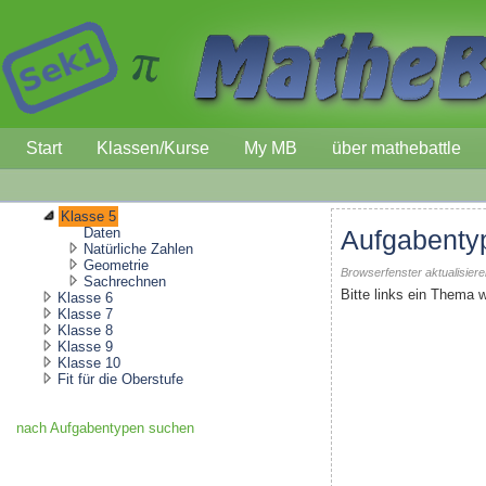
Start
Klassen/Kurse
My MB
über mathebattle
Klasse 5
Daten
Aufgabenty
Natürliche Zahlen
Geometrie
Browserfenster aktualisier
Sachrechnen
Bitte links ein Thema 
Klasse 6
Klasse 7
Klasse 8
Klasse 9
Klasse 10
Fit für die Oberstufe
nach Aufgabentypen suchen