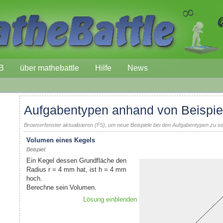
B
über mathebattle
Hilfe
News
Aufgabentypen anhand von Beispie
Browserfenster aktualisieren (F5), um neue Beispiele bei den Aufgabentypen zu s
Volumen eines Kegels
Beispiel:
Ein Kegel dessen Grundfläche den
Radius r = 4 mm hat, ist h = 4 mm
hoch.
Berechne sein Volumen.
Lösung einblenden