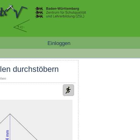
Einloggen
len durchstöbern
ehen