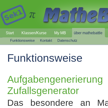
Start
Klassen/Kurse
My MB
über mathebattle
Funktionsweise
Kontakt
Datenschutz
Funktionsweise
Aufgabengeneri
Zufallsgenerator
Das besondere an Math