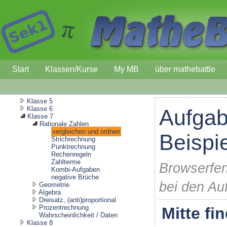
Start
Klassen/Kurse
My MB
über mathebattle
Klasse 5
Klasse 6
Aufgab
Klasse 7
Rationale Zahlen
vergleichen und ordnen
Beispi
Strichrechnung
Punktrechnung
Rechenregeln
Zahlterme
Browserfen
Kombi-Aufgaben
negative Brüche
bei den Au
Geometrie
Algebra
Dreisatz, (anti)proportional
Prozentrechnung
Mitte fi
Wahrscheinlichkeit / Daten
Klasse 8