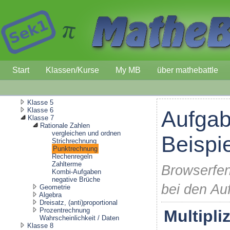
Start
Klassen/Kurse
My MB
über mathebattle
Klasse 5
Klasse 6
Aufgab
Klasse 7
Rationale Zahlen
vergleichen und ordnen
Beispi
Strichrechnung
Punktrechnung
Rechenregeln
Zahlterme
Browserfen
Kombi-Aufgaben
negative Brüche
bei den Au
Geometrie
Algebra
Dreisatz, (anti)proportional
Prozentrechnung
Multipli
Wahrscheinlichkeit / Daten
Klasse 8