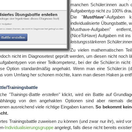
manchen Schüler:innen auch d
Aufgabentyp nicht zu 100% drau
Die "
MustHave
"-Aufgaben 
individualisierte Übungsbattle
Musthave-Aufgaben" entfe
(NiceToHave) Aufgaben mit ins
leistungsstärkeren Schüler:innen
Zu vielen mathematischen Tei
jedoch nicht im Diagnosetest geprüft werden, um diesen nicht noch
 Aufgabentypen von einer Teilkompetenz, bei der die Schüler:in nicht 
ese Option standardmäßig angehakt. Wenn man eine Schüler:in (di
was vom Umfang her schonen möchte, kann man diesen Haken ja entf
tle/Trainingsbattle
äche
"Trainings-Battle erstellen"
klickt, wird ein Battle auf Grundla
abhängig von den angehakten Optionen sind aber niemals die 
 denen ausreichend viele richtige Eingaben kamen.
So bekommt keine
scht.
iertes Trainingsbattle zuweisen zu können (und zwar nur ihr), wird v
en-
Individualisierungsgruppe
angelegt, falls diese nicht bereits existier