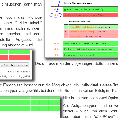
z einzusehen, kann man
n doch das Richtige
t aber "Leider falsch"
ann man sich nach dem
avon ansehen, bei dem
tellte Aufgabe, die
ung angezeigt wird.
Dazu muss man den zugehörigen Button unter de
 Ergebnisse besteht nun die Möglichkeit, ein
individualisiertes Tr
entypen ausgewählt, bei denen die Schüler:in keinen Erfolg im Test
Hier kann man noch zwei Option
Alle Aufgabentypen sind ent
dieser wirklich von allen Schü
oder eben nicht
"MustHave"
,