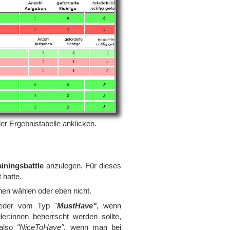
r Ergebnistabelle anklicken.
ainingsbattle
anzulegen. Für dieses
 hatte.
en wählen oder eben nicht.
weder vom Typ "
MustHave"
, wenn
ler:innen beherrscht werden sollte,
 also
"NiceToHave"
, wenn man bei