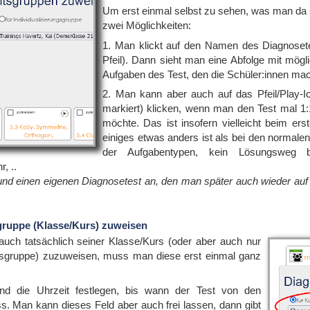
Um erst einmal selbst zu sehen, was man da se
zwei Möglichkeiten:
1. Man klickt auf den Namen des Diagnosete
Pfeil). Dann sieht man eine Abfolge mit mögl
Aufgaben des Test, den die Schüler:innen m
2. Man kann aber auch auf das Pfeil/Play-I
markiert) klicken, wenn man den Test mal 1:
möchte. Das ist insofern vielleicht beim ers
einiges etwas anders ist als bei den normale
der Aufgabentypen, kein Lösungsweg b
, ..
und einen eigenen Diagnosetest an, den man später auch wieder auf 
sgruppe (Klasse/Kurs) zuweisen
uch tatsächlich seiner Klasse/Kurs (oder aber auch nur
ungsgruppe) zuzuweisen, muss man diese erst einmal ganz
d die Uhrzeit festlegen, bis wann der Test von den
. Man kann dieses Feld aber auch frei lassen, dann gibt